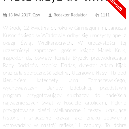
Archiwum
13 Kwi 2017, Czw
Redaktor Redaktor
1111
W środę 12 kwietnia br. roku w Gimnazjum im. Janusza
Kusocińskiego w Wiadrowie odbył się uroczysty apel z
okazji Świąt Wielkanocnych. W uroczystości tej
uczestniczyli zaproszeni goście: ksiądz Marek Kruk,
inspektor ds. oświaty Renata Bryzek, przewodnicząca
Rady Rodziców Monika Dadas, dyrektor Adam Kijak
oraz cała społeczność szkolna. Uczniowie klasy III b pod
kierunkiem katechety Jana Tomaszewskiego,
wychowawczyni Danuty Izdebskiej, przedstawili
program przygotowujący słuchaczy do nadejścia
najważniejszych świąt w kościele katolickim. Pięknie
przygotowane pieśni wielkanocne i teksty ukazujące
historię i znaczenie krzyża jako znaku zbawienia
wprowadziły w nastrój refleksji i zadumy. To dobre