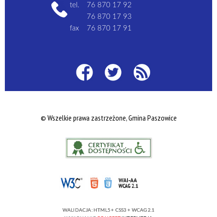
tel.
76 870 17 92
76 870 17 93
fax
76 870 17 91
© Wszelkie prawa zastrzeżone, Gmina Paszowice
WALIDACJA:
HTML5
+
CSS3
+
WCAG 2.1