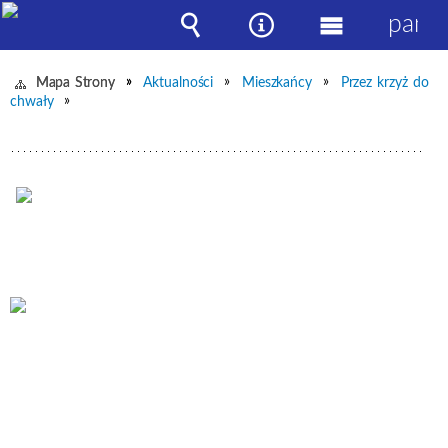
panel
Wyszukiwarka
Narzędzia
Menu
główne
Mapa Strony
Aktualności
Mieszkańcy
Przez krzyż do
chwały