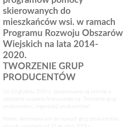
programów pomocy
skierowanych do
mieszkańców wsi. w ramach
Programu Rozwoju Obszarów
Wiejskich na lata 2014-
2020.
TWORZENIE GRUP
PRODUCENTÓW
Do 13 grudnia 2019 r.
przyjmowane są wnioski o
udzielenie wsparcia finansowego na „Tworzenie grup
producentów i organizacji producentów”.
Pomoc skierowana jest do nowych grup producentów
rolnych, uznanych od 22 grudnia 2018 r.