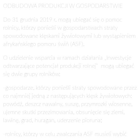
ODBUDOWA PRODUKCJI W GOSPODARSTWIE
Do
31 grudnia 2019 r.
mogą ubiegać się o pomoc
rolnicy, którzy ponieśli w gospodarstwach straty
spowodowane klęskami żywiołowymi lub wystąpieniem
afrykańskiego pomoru świń (ASF).
O udzielenie wsparcia w ramach działania „Inwestycje
odtwarzające potencjał produkcji rolnej” mogą ubiegać
się dwie grupy rolników:
-gospodarze, którzy ponieśli straty spowodowane przez
co najmniej jedną z następujących klęsk żywiołowych:
powódź, deszcz nawalny, suszę, przymrozki wiosenne,
ujemne skutki przezimowania, obsunięcie się ziemi,
lawinę, grad, huragan, uderzenie pioruna;
-rolnicy, którzy w celu zwalczania ASF musieli wybić