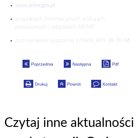
www.arimr.gov.pl
,
w punktach informacyjnych w biurach
powiatowych i oddziałach ARiMR
pod numerem bezpłatnej infolinii: 800-38-00-84
Poprzednia
Następna
Pdf
Drukuj
Powrót
Kontakt
Czytaj inne aktualności