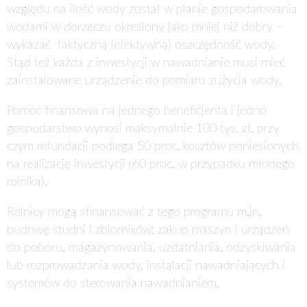
względu na ilość wody został w planie gospodarowania
wodami w dorzeczu określony jako mniej niż dobry –
wykazać faktyczną (efektywną) oszczędność wody.
Stąd też każda z inwestycji w nawadnianie musi mieć
zainstalowane urządzenie do pomiaru zużycia wody.
Pomoc finansowa na jednego beneficjenta i jedno
gospodarstwo wynosi maksymalnie 100 tys. zł, przy
czym refundacji podlega 50 proc. kosztów poniesionych
na realizację inwestycji
(
60 proc. w przypadku młodego
rolnika).
Rolnicy mogą sfinansować z tego programu m.in.
budowę studni i zbiorników; zakup maszyn i urządzeń
do poboru, magazynowania, uzdatniania, odzyskiwania
lub rozprowadzania wody, instalacji nawadniających i
systemów do sterowania nawadnianiem.