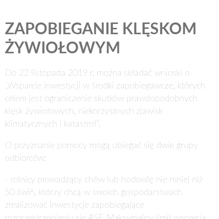
ZAPOBIEGANIE KLĘSKOM
ŻYWIOŁOWYM
Do
22 listopada 2019 r.
można składać wnioski o
„Wsparcie inwestycji w środki zapobiegawcze, których
celem jest ograniczenie skutków prawdopodobnych
klęsk żywiołowych, niekorzystnych zjawisk
klimatycznych i katastrof”.
O przyznanie pomocy mogą ubiegać się dwie grupy
odbiorców:
- rolnicy prowadzący chów lub hodowlę nie mniej niż
50 świń, którzy chcą w swoich gospodarstwach
zrealizować inwestycje zapobiegające
rozprzestrzenianiu się ASF. Maksymalny limit wsparcia