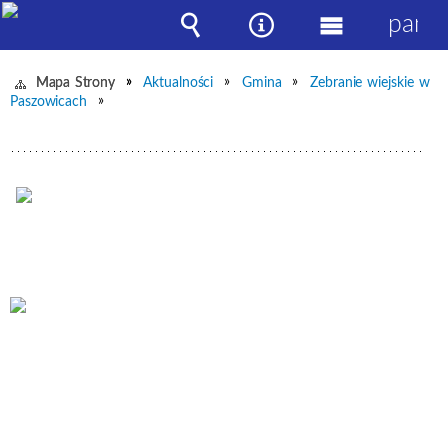
panel
Wyszukiwarka
Narzędzia
Menu
główne
Mapa Strony
Aktualności
Gmina
Zebranie wiejskie w
Paszowicach