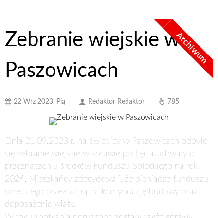
Zebranie wiejskie w
Archiwum
Paszowicach
22 Wrz 2023, Pią
Redaktor Redaktor
785
Dnia 21.09.2023 r. na świetlicy w Paszowicach odbyło
się zebranie wiejskie w sprawie podjęcia uchwały o
przeznaczeniu środków Funduszu Sołeckiego na rok
2024. Mieszkańcy zdecydowali, że pieniądze funduszu
sołeckiego przeznaczą na kontynuację budowy oraz
doposażenie wiaty.
W toku spotkania poruszone zostały także sprawy