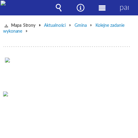
panel
Wyszukiwarka
Narzędzia
Menu
główne
Mapa Strony
Aktualności
Gmina
Kolejne zadanie
wykonane