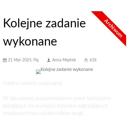
Kolejne zadanie
Archiwum
wykonane
21 Mar 2025, Pią
Anna Mędrek
618
Kolejne zadanie wykonane!
W Jakuszowej przeprowadzono prace techniczne
polegające na usunięciu krzewów zagrażających
bezpieczeństwu użytkowników drogi.