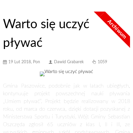
Warto się uczyć
Archiwum
pływać
19 Lut 2018, Pon
Dawid Grabarek
1059
Gmina Paszowice, podobnie jak w latach ubiegłych,
kontynuuje projekt powszechnej nauki pływania
„Umiem pływać”. Projekt będzie realizowany w 2018
roku, od marca do czerwca, dzięki dotacji pozyskanej z
Ministerstwa Sportu i Turystyki. Wójt Gminy Sebastian
Oszczęda zgłosił 65 uczniów z klas I, II i III, ze
wszystkich gminnych szkół podstawowych. Gmina