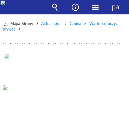
panel
Wyszukiwarka
Narzędzia
Menu
główne
Mapa Strony
Aktualności
Gmina
Warto się uczyć
pływać