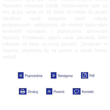
Paszowice otrzymała jednak dofinasowanie tylko na
trzy grupy, każda po 15 dzieci. W trakcie 20 godzin
lekcyjnych nauki pływania, dzieci nabędą
podstawowych umiejętności, ale również będą miały
możliwość rozwijania i podnoszenia sprawności
fizycznej. Dodatkowo zajęcia nauki pływania, które
odbywać się będą na krytej pływalni „Słowianka” w
Jaworze, przydadzą się na pewno w czasie letnich
wakacji.
Poprzednia
Następna
Pdf
Drukuj
Powrót
Kontakt