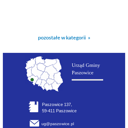
pozostałe w kategorii
Urząd Gminy
Paszowice
Paszowice 137,
59-411 Paszowice
ug@paszowice.pl