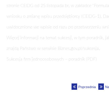
stronie CEIDG od 25 listopada br. w zakładce "Formularz
wniosku o zmianę wpisu przedsiębiorcy (CEIDG-1). Da
uwidocznione we wpisie od razu po przetworzeniu wni
Więcej informacji na temat sukcesji, w tym poradnik, j
znajdą Państwo w serwisie Biznes.gov.pl/sukcesja.
Sukcesja firm jednoosobowych – poradnik (PDF)
Poprzednia
Na