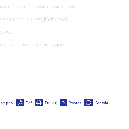
e i instrukcje" i dołączenie go do
ne zarządcy sukcesyjnego będą
osku.
ak wpisać zarządcę sukcesyjnego online,
stępna
Pdf
Drukuj
Powrót
Kontakt