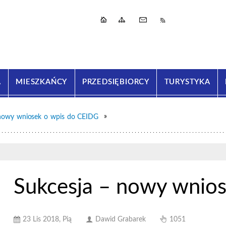
A
MIESZKAŃCY
PRZEDSIĘBIORCY
TURYSTYKA
Gmina
Mieszkańcy
Przedsiębio
Turystyka
 nowy wniosek o wpis do CEIDG
Urząd Gminy Pasz
Zdublowane wpis
kliknij, aby przejś
kliknij, aby przejś
17 92 lub 93 ug@
kliknij, aby przejś
ePUAP: /ugpaszo
kliknij, aby przejś
Sukcesja – nowy wnio
23 Lis 2018, Pią
Dawid Grabarek
1051