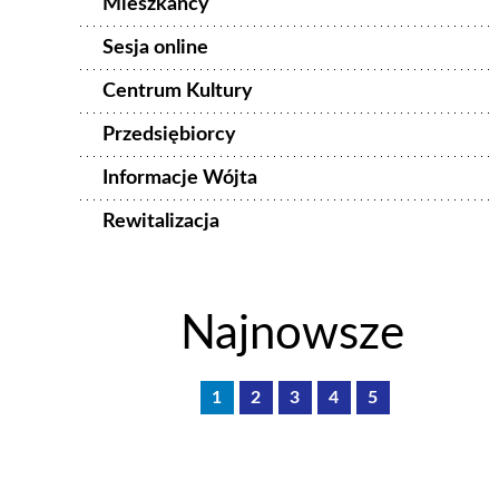
Mieszkańcy
Sesja online
Centrum Kultury
Przedsiębiorcy
Informacje Wójta
Rewitalizacja
Najnowsze
1
2
3
4
5